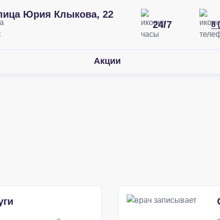
лица Юрия Клыкова, 22
24/7
8 
Акции
уги