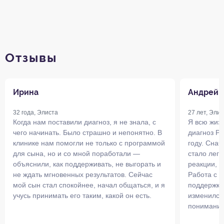
Отзывы
Ирина
Андрей
32 года, Элиста
27 лет, Элис
Когда нам поставили диагноз, я не знала, с
Я всю жизн
чего начинать. Было страшно и непонятно. В
диагноз Р
клинике нам помогли не только с программой
году. Снач
для сына, но и со мной поработали —
стало легч
объяснили, как поддерживать, не выгорать и
реакции, с
не ждать мгновенных результатов. Сейчас
Работа с 
мой сын стал спокойнее, начал общаться, и я
поддержка
учусь принимать его таким, какой он есть.
изменился 
понимание