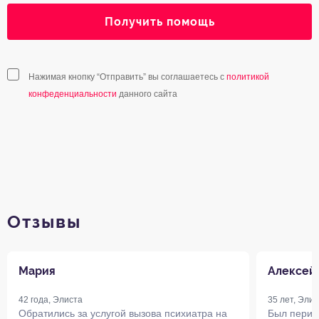
Получить помощь
Нажимая кнопку “Отправить” вы соглашаетесь с
политикой
конфеденциальности
данного сайта
Отзывы
Мария
Алексей
42 года, Элиста
35 лет, Элис
Обратились за услугой вызова психиатра на
Был период