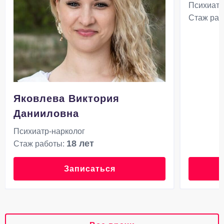
Психиатр
Стаж раб
Яковлева Виктория
Данииловна
Психиатр-нарколог
18 лет
Стаж работы:
Записаться