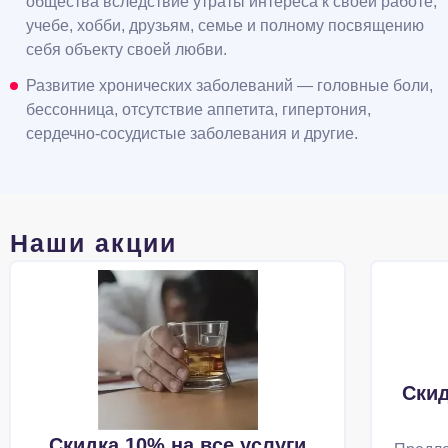
общества вследствие утраты интереса к своей работе,
учебе, хобби, друзьям, семье и полному посвящению
себя объекту своей любви.
Развитие хронических заболеваний — головные боли,
бессонница, отсутствие аппетита, гипертония,
сердечно-сосудистые заболевания и другие.
Наши акции
Скид
Скидка 10% на все услуги