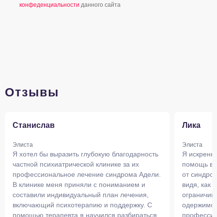
конфеденциальности
данного сайта
Отзывы
Станислав
Лика
Элиста
Элиста
Я хотел бы выразить глубокую благодарность
Я искренне
частной психиатрической клинике за их
помощь в 
профессиональное лечение синдрома Адели.
от синдро
В клинике меня приняли с пониманием и
видя, как 
составили индивидуальный план лечения,
ограничив
включающий психотерапию и поддержку. С
одержимос
помощью терапевта я научился разбираться
профессио