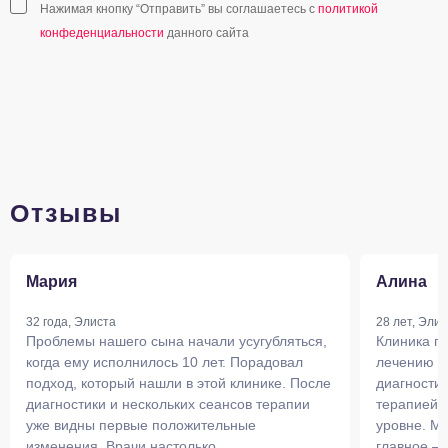
Нажимая кнопку “Отправить” вы соглашаетесь с
политикой
конфеденциальности
данного сайта
Отзывы
Мария
Алина
32 года, Элиста
28 лет, Элис
Проблемы нашего сына начали усугубляться,
Клиника п
когда ему исполнилось 10 лет. Порадовал
лечению н
подход, который нашли в этой клинике. После
диагности
диагностики и нескольких сеансов терапии
терапией,
уже видны первые положительные
уровне. Мы
изменения. Врачи настолько
главное —