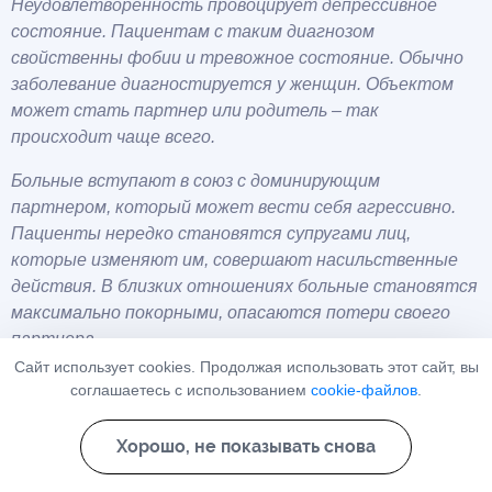
Неудовлетворенность провоцирует депрессивное
состояние. Пациентам с таким диагнозом
свойственны фобии и тревожное состояние. Обычно
заболевание диагностируется у женщин. Объектом
может стать партнер или родитель – так
происходит чаще всего.
Больные вступают в союз с доминирующим
партнером, который может вести себя агрессивно.
Пациенты нередко становятся супругами лиц,
которые изменяют им, совершают насильственные
действия. В близких отношениях больные становятся
максимально покорными, опасаются потери своего
партнера.
Сайт использует cookies. Продолжая использовать этот сайт, вы
Из-за выраженной инфантильности вероятность
соглашаетесь с использованием
cookie-файлов
.
самореализации снижается. Больной человек боится
взрослеть. Основной фактор, который оказывает
Хорошо, не показывать снова
влияние на формирование расстройства –
воспитание. ЗРЛ развивается у детей, которых