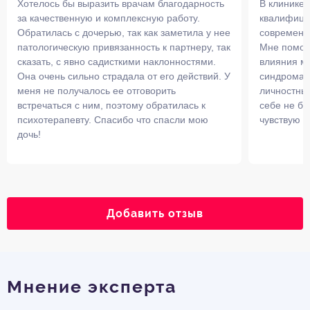
Хотелось бы выразить врачам благодарность
В клинике 
за качественную и комплексную работу.
квалифици
Обратилась с дочерью, так как заметила у нее
современн
патологическую привязанность к партнеру, так
Мне помогл
сказать, с явно садисткими наклонностями.
влияния му
Она очень сильно страдала от его действий. У
синдрома 
меня не получалось ее отговорить
личностны
встречаться с ним, поэтому обратилась к
себе не б
психотерапевту. Спасибо что спасли мою
чувствую с
дочь!
Добавить отзыв
Мнение эксперта