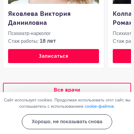
Яковлева Виктория
Колпа
Данииловна
Роман
Психиатр-нарколог
Психиатр
18 лет
Стаж работы:
Стаж раб
Записаться
Все врачи
Сайт использует cookies. Продолжая использовать этот сайт, вы
соглашаетесь с использованием
cookie-файлов
.
Ответы на часто задаваемые
вопросы
Хорошо, не показывать снова