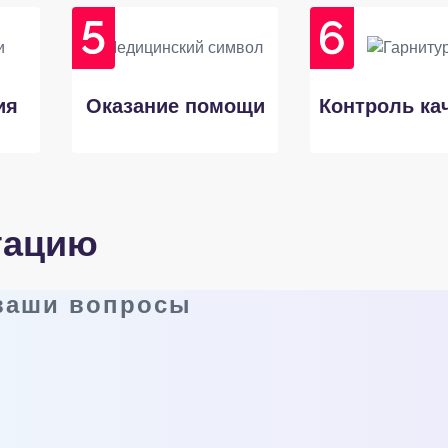
ия
Оказание помощи
Контроль ка
тацию
 ваши вопросы