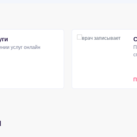
уги
С
нии услуг онлайн
П
с
П
и