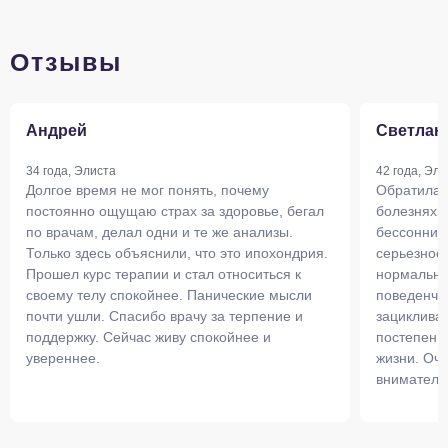
Отзывы
Андрей
Светлан
34 года, Элиста
42 года, Эли
Долгое время не мог понять, почему
Обратилас
постоянно ощущаю страх за здоровье, бегал
болезнях, 
по врачам, делал одни и те же анализы.
бессоннице
Только здесь объяснили, что это ипохондрия.
серьезное
Прошел курс терапии и стал относиться к
нормальны
своему телу спокойнее. Панические мысли
поведенче
почти ушли. Спасибо врачу за терпение и
зацикливат
поддержку. Сейчас живу спокойнее и
постепенн
увереннее.
жизни. Оч
вниматель