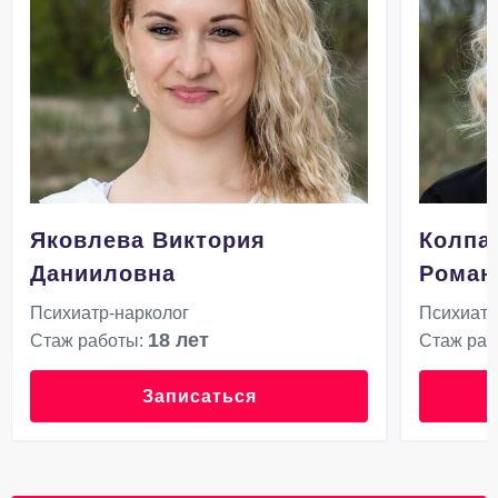
Яковлева Виктория
Колпа
Данииловна
Роман
Психиатр-нарколог
Психиатр
18 лет
Стаж работы:
Стаж раб
Записаться