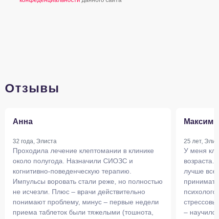
конфеденциальности
данного сайта
Отзывы
Анна
Максим
32 года, Элиста
25 лет, Элис
Проходила лечение клептомании в клинике
У меня кл
около полугода. Назначили СИОЗС и
возраста.
когнитивно-поведенческую терапию.
лучше всег
Импульсы воровать стали реже, но полностью
принимать
не исчезли. Плюс – врачи действительно
психологом
понимают проблему, минус – первые недели
стрессовы
приема таблеток были тяжелыми (тошнота,
– научился