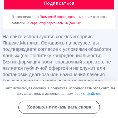
Подписаться
Я ознакомлен(а) с
Политикой конфиденциальности
и даю свое
согласие на
обработку персональных данных
На сайте используются cookies и сервис
Яндекс.Метрика. Оставаясь на ресурсе, вы
подтверждаете согласие с условиями обработки
данных (см. Политику конфиденциальности).
Вся информация носит справочный характер, не
является публичной офертой и не служит для
постановки диагноза или назначения лечения.
Консультации по телефону и в мессенджерах
являются информационными и не относятся к
Сайт использует cookies. Продолжая использовать этот сайт, вы
медицинским услугам.
соглашаетесь с использованием
cookie-файлов
.
Имеются противопоказания, необходима
консультация специалиста. 18+
Хорошо, не показывать снова
© Нарколог-Психиатр. Все права защищены.