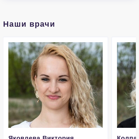
Наши врачи
Яковлева Виктория
Колпа