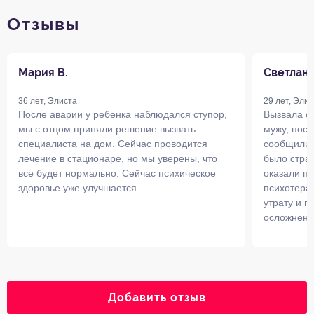
Отзывы
Мария В.
Светлана
36 лет, Элиста
29 лет, Элис
После аварии у ребенка наблюдался ступор,
Вызвала с
мы с отцом приняли решение вызвать
мужу, посл
специалиста на дом. Сейчас проводится
сообщили 
лечение в стационаре, но мы уверены, что
было страш
все будет нормально. Сейчас психическое
оказали п
здоровье уже улучшается.
психотера
утрату и п
осложнени
Добавить отзыв