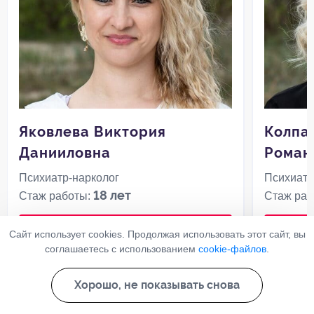
Яковлева Виктория
Колпа
Данииловна
Роман
Психиатр-нарколог
Психиатр
18 лет
Стаж работы:
Стаж раб
Записаться
Сайт использует cookies. Продолжая использовать этот сайт, вы
соглашаетесь с использованием
cookie-файлов
.
Хорошо, не показывать снова
Все врачи