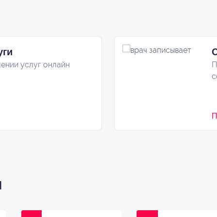
уги
ении услуг онлайн
П
с
П
и