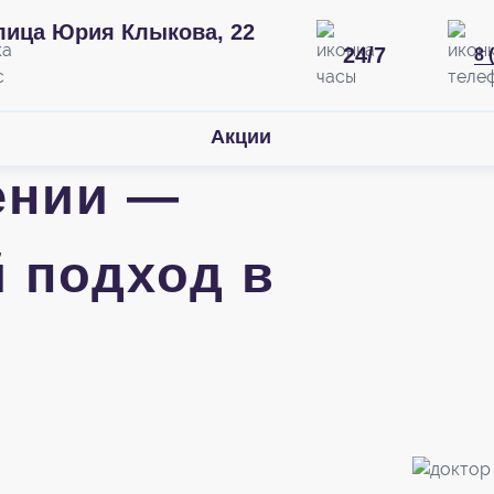
лица Юрия Клыкова, 22
24/7
8 
Акции
ении —
 подход в