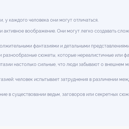
 у каждого человека они могут отличаться.
и активное воображение. Они могут легко создавать слож
лжительными фантазиями и детальными представлениями 
и разнообразные сюжеты, которые нереалистичные или фа
нтазии настолько сильные, что люди забывают о внешнем
азией: человек испытывает затруднения в различении ме
ие в существовании ведьм, заговоров или секретных сюже