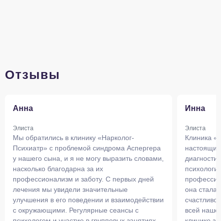
Отзывы
Анна
Инна
Элиста
Элиста
Мы обратились в клинику «Нарколог-
Клиника «
Психиатр» с проблемой синдрома Аспергера
настоящим
у нашего сына, и я не могу выразить словами,
диагности
насколько благодарна за их
психологи
профессионализм и заботу. С первых дней
профессио
лечения мы увидели значительные
она стала 
улучшения в его поведении и взаимодействии
счастливой
с окружающими. Регулярные сеансы с
всей наше
психологом и участие в групповых занятиях
клинике за