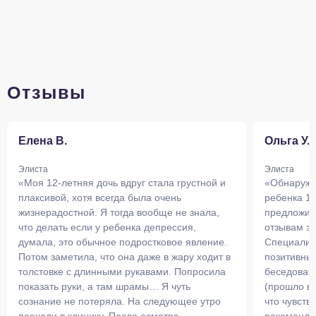
Отзывы
Елена В.
Ольга У.
Элиста
Элиста
«Моя 12-летняя дочь вдруг стала грустной и
«Обнаружи
плаксивой, хотя всегда была очень
ребенка 14
жизнерадостной. Я тогда вообще не знала,
предложила
что делать если у ребенка депрессия,
отзывам з
думала, это обычное подростковое явление.
Специалис
Потом заметила, что она даже в жару ходит в
позитивны
толстовке с длинными рукавами. Попросила
беседовать
показать руки, а там шрамы… Я чуть
(прошло вс
сознание не потеряла. На следующее утро
что чувств