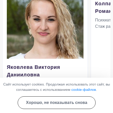
Колпа
Роман
Психиатр
Стаж раб
Яковлева Виктория
Данииловна
Психиатр-нарколог
Сайт использует cookies. Продолжая использовать этот сайт, вы
18 лет
соглашаетесь с использованием
cookie-файлов
.
Стаж работы:
Записаться
Хорошо, не показывать снова