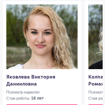
Яковлева Виктория
Колпа
Данииловна
Роман
Психиатр-нарколог
Психиатр
18 лет
Стаж работы:
Стаж раб