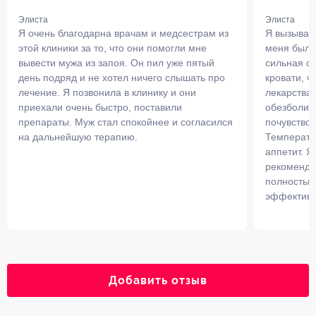
Элиста
Элиста
Я очень благодарна врачам и медсестрам из
Я вызывал 
этой клиники за то, что они помогли мне
меня была
вывести мужа из запоя. Он пил уже пятый
сильная сл
день подряд и не хотел ничего слышать про
кровати, ч
лечение. Я позвонила в клинику и они
лекарства.
приехали очень быстро, поставили
обезболив
препараты. Муж стал спокойнее и согласился
почувствов
на дальнейшую терапию.
Температу
аппетит. Я
рекоменда
полностью
эффективн
Добавить отзыв