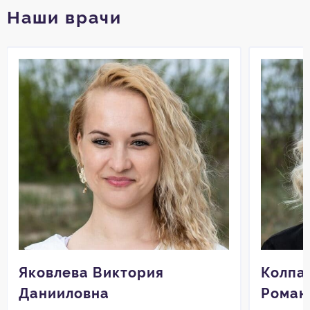
Наши врачи
Яковлева Виктория
Колпа
Данииловна
Роман