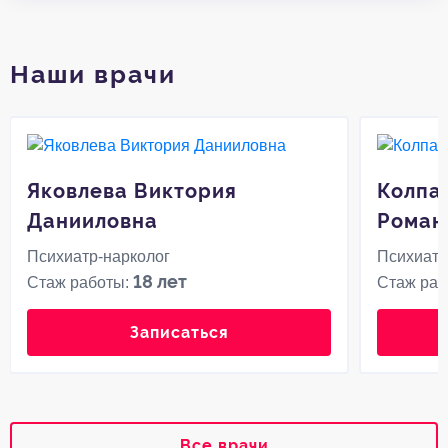
Наши врачи
Яковлева Виктория
Колпа
Данииловна
Роман
Психиатр-нарколог
Психиатр
18 лет
Стаж работы:
Стаж раб
Записаться
Все врачи