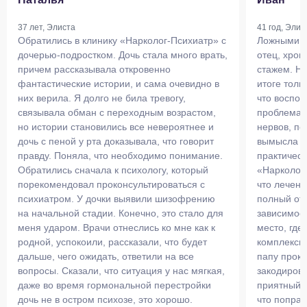
37 лет, Элиста
41 год, Элис
Обратились в клинику «Нарколог-Психиатр» с
Ложными в
дочерью-подростком. Дочь стала много врать,
отец, хрон
причем рассказывала откровенно
стажем. Не
фантастические истории, и сама очевидно в
итоге толь
них верила. Я долго не била тревогу,
что воспо
связывала обман с переходным возрастом,
проблема,
но истории становились все невероятнее и
нервов, по
дочь с пеной у рта доказывала, что говорит
вымысла в
правду. Поняла, что необходимо понимание.
практическ
Обратились сначала к психологу, который
«Нарколог
порекомендовал проконсультироваться с
что лечени
психиатром. У дочки выявили шизофрению
полный отк
на начальной стадии. Конечно, это стало для
зависимост
меня ударом. Врачи отнеслись ко мне как к
место, где
родной, успокоили, рассказали, что будет
комплексн
дальше, чего ожидать, ответили на все
папу прока
вопросы. Сказали, что ситуация у нас мягкая,
закодирова
даже во время гормональной перестройки
приятный,
дочь не в остром психозе, это хорошо.
что поправ