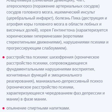
Альцгеймера (сенильная деменция), ЧМТ,
атеросклероз (поражение артериальных сосудов)
сосудов головного мозга, ишемический инсульт
(церебральный инфаркт), болезнь Пика (деструкция и
атрофия коры головного мозга в области лобных и
височных долей), хорея Гентингтона (характеризуется
хореическими гиперкинезами (короткими
стереотипными движениями), нарушениями психики и
прогрессирующим слабоумием).
расстройства психики: шизофрения (хроническое
расстройство психики, сопровождающееся
фундаментальными нарушениями восприятия,
когнитивных функций и эмоционального
реагирования), маниакально-депрессивный психоз
(хроническое расстройство психики,
характеризующееся чередованием фаз депрессии и
мании) в фазе мании.
опьянение спиртными напитками.