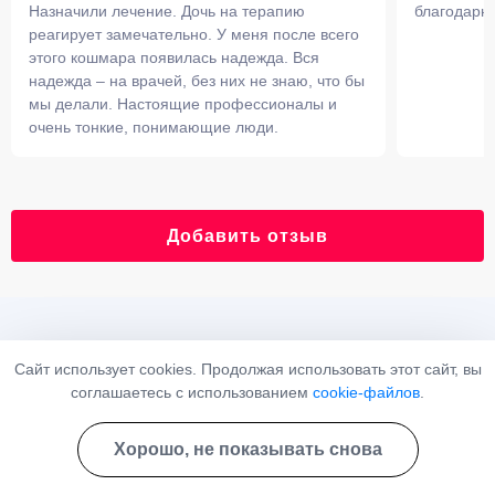
Назначили лечение. Дочь на терапию
благодарн
реагирует замечательно. У меня после всего
этого кошмара появилась надежда. Вся
надежда – на врачей, без них не знаю, что бы
мы делали. Настоящие профессионалы и
очень тонкие, понимающие люди.
Добавить отзыв
Мнение эксперта
Сайт использует cookies. Продолжая использовать этот сайт, вы
соглашаетесь с использованием
cookie-файлов
.
«Конфабуляции могут непредсказуемо влиять как на
самого пациента, так и на его окружение. Наиболее
Хорошо, не показывать снова
безобидные последствия проявляются в отношениях с
родственниками, друзьями, знакомыми. Они