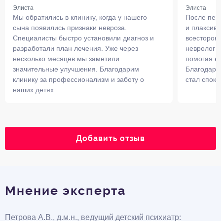
Элиста
Элиста
Мы обратились в клинику, когда у нашего
После пер
сына появились признаки невроза.
и плаксивы
Специалисты быстро установили диагноз и
всесторон
разработали план лечения. Уже через
невролог р
несколько месяцев мы заметили
помогая н
значительные улучшения. Благодарим
Благодаря
клинику за профессионализм и заботу о
стал споко
наших детях.
Добавить отзыв
Мнение эксперта
Петрова А.В., д.м.н., ведущий детский психиатр: