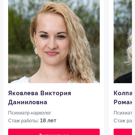
Яковлева Виктория
Колпа
Данииловна
Роман
Психиатр-нарколог
Психиатр
18 лет
Стаж работы:
Стаж раб