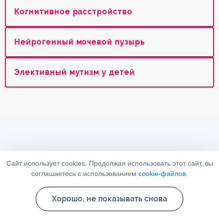
Когнитивное расстройство
Нейрогенный мочевой пузырь
Элективный мутизм у детей
НАРКОЛОГ
Сайт использует cookies. Продолжая использовать этот сайт, вы
ПСИХИАТР
соглашаетесь с использованием
cookie-файлов
.
Телефон
Хорошо, не показывать снова
8 (800) 302-48-86
(информационная служба)