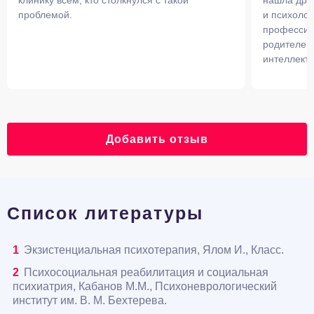
клинику всем, кто столкнулся с такой
нашла друз
проблемой.
и психолог
профессио
родителей,
интеллект
Добавить отзыв
Список литературы
Экзистенциальная психотерапия, Ялом И., Класс.
Психосоциальная реабилитация и социальная
психиатрия, Кабанов М.М., Психоневрологический
институт им. В. М. Бехтерева.