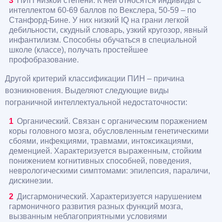
ПИН низкой степени. К ней относятся индивиды с
интеллектом 60-69 баллов по Векслера, 50-59 – по
Станфорд-Бине. У них низкий IQ на грани легкой
дебильности, скудный словарь, узкий кругозор, явный
инфантилизм. Способны обучаться в специальной
школе (классе), получать простейшее
профобразование.
Другой критерий классификации ПИН – причина
возникновения. Выделяют следующие виды
пограничной интеллектуальной недостаточности:
Органический. Связан с органическим поражением
коры головного мозга, обусловленным генетическими
сбоями, инфекциями, травмами, интоксикациями,
деменцией. Характеризуется выраженным, стойким
понижением когнитивных способней, поведения,
неврологическими симптомами: эпилепсия, параличи,
дискинезии.
Дисгармонический. Характеризуется нарушением
гармоничного развития разных функций мозга,
вызванным неблагоприятными условиями