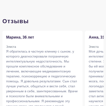
Отзывы
Марина, 36 лет
Анна, 31
Элиста
Элиста
Я обратилась в частную клинику с сыном, у
Моя дочь с
которого диагностировали пограничную
интеллект
интеллектуальную недостаточность. Мы
степени. Я
прошли комплексное обследование и
бы ей могл
лечение, включающее медикаментозную
получили 
терапию, психокоррекцию и педагогическую
принимала
помощь. Я довольна результатами. Сын стал
мозга, пос
лучше учиться, общаться и вести себя, стал
логопедом,
уверенным в себе, заинтересованным. Врачи
заметила у
и психологи были внимательными и
стал акти
профессиональными. Я рекомендую эту
научился ч